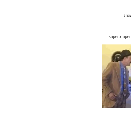
Лом
super-dupe