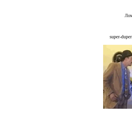
Лом
super-dupe