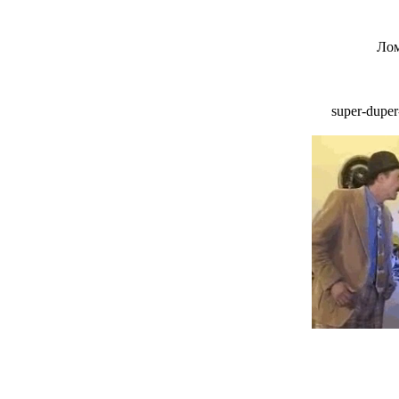
Лом
super-dupe