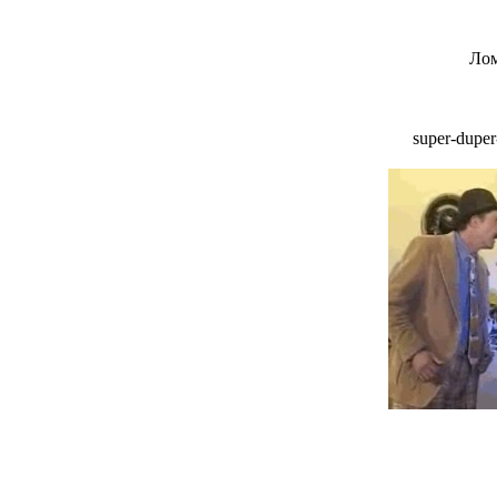
Лом
super-dupe