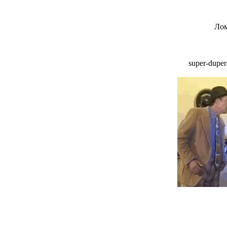
Лом
super-dupe