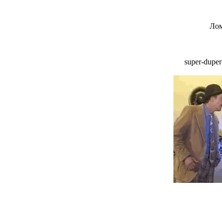
Лом
super-dupe